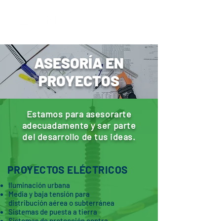
ASESORÍA EN
PROYECTOS
Estamos para asesorarte
adecuadamente y ser parte
del desarrollo de tus ideas.
PROYECTOS ELÉCTRICOS
Iluminación urbana
Media y baja tensión para
distribución aérea
o subterránea
Sistemas de puesta a tierra
Sistemas de protección contra