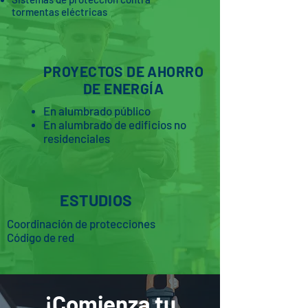
tormentas eléctricas
PROYECTOS DE AHORRO
DE ENERGÍA
En alumbrado público
En alumbrado de edificios no
residenciales
ESTUDIOS
Coordinación de protecciones
Código de red
¡Comienza tu