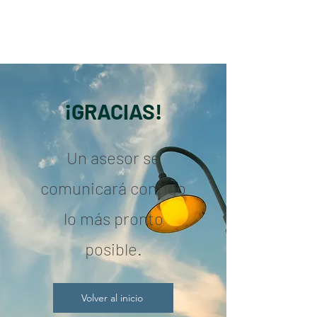
¡GRACIAS!
Un asesor se
comunicará contigo
lo más pronto
posible.
Volver al inicio